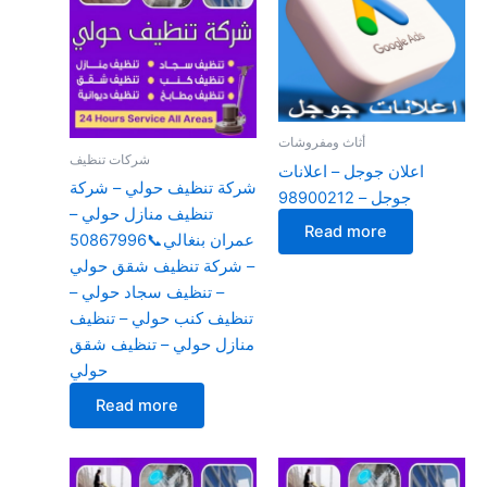
أثاث ومفروشات
شركات تنظيف
اعلان جوجل – اعلانات
شركة تنظيف حولي – شركة
جوجل – 98900212
تنظيف منازل حولي –
Read more
عمران بنغالي📞50867996
– شركة تنظيف شقق حولي
– تنظيف سجاد حولي –
تنظيف كنب حولي – تنظيف
منازل حولي – تنظيف شقق
حولي
Read more