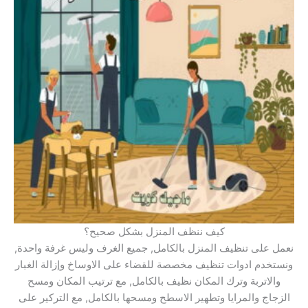
كيف ننظف المنزل بشكل صحيح؟
نعمل على تنظيف المنزل بالكامل, جميع الغرف وليس غرفة واحدة,
ونستخدم ادوات تنظيف مخصصة للقضاء على الاوساخ وإزالة الغبار
والاتربة وترك المكان نظيف بالكامل, مع ترتيب المكان ومسح
الزجاج والمرايا وتطهير الاسطح ومسحها بالكامل, مع التركير على