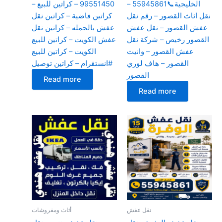
الخليجية📞55945861 –
99551450 – كراتين للبيع –
نقل اثاث القصور – رقم نقل
كراتين فاضية – كراتين نقل
عفش القصور – نقل عفش
عفش بالجمله – كراتين نقل
القصور رخيص – شركة نقل
عفش الكويت – كراتين للبيع
عفش القصور – وانيت
الكويت – كراتين للبيع
القصور – هاف لوري
#انستقرام – كراتين توصيل
القصور
Read more
Read more
نقل عفش
أثاث ومفروشات