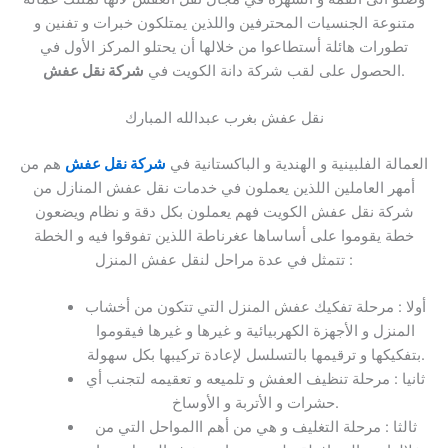
متنوعة الجنسيات المحترفين واللذين يمتلكون خبرات و تفنين و
تطورات هائلة أستطاعوا من خلالها أن يحتلو المركز الأول في
.
الحصول على لقب شركة دانة الكويت في
شركة نقل عفش
نقل عفش بغرب عبدالله المبارك
العمالة الفلبينية و الهندية و الباكستانية في
شركة نقل عفش
هم من
أمهر العاملين اللذين يعملون في خدمات نقل عفش المنازل من
شركة نقل عفش الكويت فهم يعملون بكل دقة و نظام ويضعون
خطة يقوموا على أساساها عغرناطة اللذين تفوقوا فيه و الخطة
تتمثل في عدة مراحل لنقل عفش المنزل :
أولا : مرحلة تفكيك عفش المنزل التي تتكون من أخشاب
المنزل و الأجهزة الكهربيائية و غيرها و غيرها فيقوموا
بتفكيكها و ترقيمها بالتسلسل لإعادة تركيبها بكل سهولة.
ثانيا : مرحلة تنظيف العفش و تلميعه و تعقيمه لتجنب أي
حشرات و الأتربة و الأوساخ.
ثالثا : مرحلة التغليف و هي من أهم االمواحل التي من