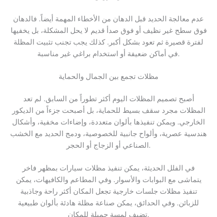
عدم معالجة الحديد قبل الدهان من الأخطاء المهمة أيضاً. فالدهان
فوق سطح غير نظيف أو فوق صدأ قديم لا يحل المشكلة، بل يخفيها
لفترة قصيرة ثم تعود بشكل أكبر. كذلك يجب تجنب تثبيت المظلة
في أماكن ضعيفة أو استخدام براغي غير مناسبة.
مظلات تجمع بين الجمال والحماية
أصبح تصميم المظلات اليوم أكثر تطوراً من السابق. لم تعد
المظلات مجرد سقف بسيط للحماية، بل أصبحت جزءاً من الديكور
الخارجي. ويمكن تنفيذها بألوان متعددة، وإضاءات مخفية، وأشكال
هندسية عصرية، وألواح جانبية للخصوصية، ودمج الحديد مع الخشب
الصناعي أو الزجاج أو الحجر.
في الفلل الحديثة، يمكن تنفيذ مظلات سيارات بمظهر فاخر
يتماشى مع البوابات والأسوار. وفي المطاعم والكافيهات، يمكن
تنفيذ مظلات جلسات خارجية تجعل المكان أكثر راحة وجاذبية
للزبائن. وفي الحدائق، يمكن صناعة مظلة هادئة بألوان طبيعية
تضيف لمسة جميلة للمكان.