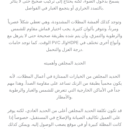
يسمح بدخول الضوء، لكنه يحتاج إلى تركيب صحيح حتى لا يتأثر
بالتمدد الحراري أو يتجمع الغبار في الفواصل.
وتوجد كذلك أقمشة المظلات المشدودة، وهي تعطي شكلاً عصرياً
ومرناً، وتتوفر بألوان كثيرة. يجب اختيار قماش مقاوم للشمس
والرطوبة والتمزق، وأن يتم شده بطريقة صحيحة حتى لا يترهل مع
الوقت. كما توجد خامات PVC والـHDPE وأنواع أخرى تختلف في
درجة العزل والتحمل.
الحديد المجلفن وأهميته
الحديد المجلفن من الخيارات الممتازة في أعمال المظلات، لأنه
يكون محمياً بطبقة من الزنك تساعد على مقاومة الصدأ. وهذا مهم
جداً في الأماكن الخارجية التي تتعرض للشمس والغبار والرطوبة
والأمطار.
قد تكون تكلفة الحديد المجلفن أعلى من الحديد العادي، لكنه يوفر
على العميل تكاليف الصيانة والإصلاح في المستقبل، خصوصاً إذا
كانت المظلة كبيرة أو في موقع يصعب الوصول إليه. ويمكن كذلك