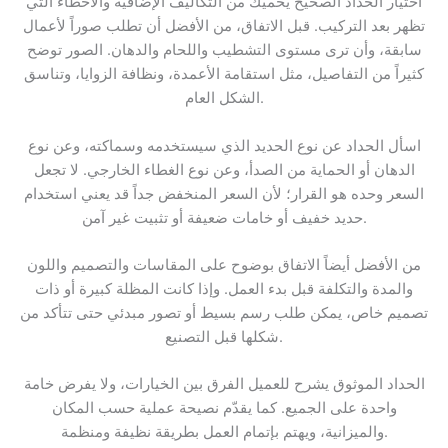
اختيار الحداد الصحيح يحميك من التكاليف الإضافية والأخطاء التي
تظهر بعد التركيب. قبل الاتفاق، من الأفضل أن تطلب صوراً لأعمال
سابقة، وأن ترى مستوى التشطيب واللحام والدهان. الصور توضح
كثيراً من التفاصيل، مثل استقامة الأعمدة، ونظافة الزوايا، وتناسق
الشكل العام.
اسأل الحداد عن نوع الحديد الذي سيستخدمه وسماكته، وعن نوع
الدهان أو الحماية من الصدأ، وعن نوع الغطاء الخارجي. لا تجعل
السعر وحده هو القرار؛ لأن السعر المنخفض جداً قد يعني استخدام
حديد خفيف أو خامات ضعيفة أو تثبيت غير آمن.
من الأفضل أيضاً الاتفاق بوضوح على المقاسات والتصميم واللون
والمدة والتكلفة قبل بدء العمل. وإذا كانت المظلة كبيرة أو ذات
تصميم خاص، يمكن طلب رسم بسيط أو تصور مبدئي حتى تتأكد من
شكلها قبل التصنيع.
الحداد الموثوق يشرح للعميل الفرق بين الخيارات، ولا يفرض خامة
واحدة على الجميع. كما يقدّم نصيحة عملية حسب المكان
والميزانية، ويهتم بإتمام العمل بطريقة نظيفة ومنظمة.