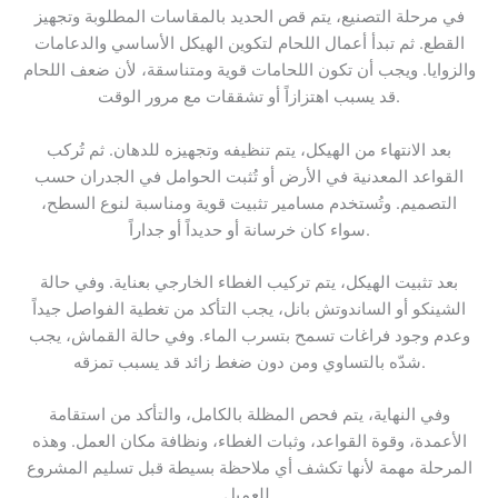
في مرحلة التصنيع، يتم قص الحديد بالمقاسات المطلوبة وتجهيز
القطع. ثم تبدأ أعمال اللحام لتكوين الهيكل الأساسي والدعامات
والزوايا. ويجب أن تكون اللحامات قوية ومتناسقة، لأن ضعف اللحام
قد يسبب اهتزازاً أو تشققات مع مرور الوقت.
بعد الانتهاء من الهيكل، يتم تنظيفه وتجهيزه للدهان. ثم تُركب
القواعد المعدنية في الأرض أو تُثبت الحوامل في الجدران حسب
التصميم. وتُستخدم مسامير تثبيت قوية ومناسبة لنوع السطح،
سواء كان خرسانة أو حديداً أو جداراً.
بعد تثبيت الهيكل، يتم تركيب الغطاء الخارجي بعناية. وفي حالة
الشينكو أو الساندوتش بانل، يجب التأكد من تغطية الفواصل جيداً
وعدم وجود فراغات تسمح بتسرب الماء. وفي حالة القماش، يجب
شدّه بالتساوي ومن دون ضغط زائد قد يسبب تمزقه.
وفي النهاية، يتم فحص المظلة بالكامل، والتأكد من استقامة
الأعمدة، وقوة القواعد، وثبات الغطاء، ونظافة مكان العمل. وهذه
المرحلة مهمة لأنها تكشف أي ملاحظة بسيطة قبل تسليم المشروع
للعميل.