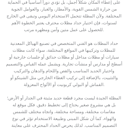
على إعطاء المكان شكلاً أجمل، بل تؤدي دوراً أساسياً في الحماية
من حرارة الشمس القوية، والأمطار، والغبار، والعوامل الجوية
المختلفة. ولأن المظلة تتحمل الاستخدام اليومي وتبقى في الخارج
لسنوات، فإن اختيار حداد مظلات محترف يعتبر الخطوة الأهم
للحصول على عمل متين وآمن ومظهره مرتب.
حداد المظلات هو الفني المتخصص في تصنيع الهياكل المعدنية
للمظلات وتركيبها في المواقع المختلفة، سواء كانت مظلات
سيارات أو مظلات مداخل أو مظلات حدائق أو جلسات خارجية أو
أسطح أو مدارس أو منشآت تجارية. ويشمل عمله القياس والتصميم
واختيار الحديد المناسب والقص واللحام والدهان والتركيب
والتثبيت، بالإضافة إلى تركيب الغطاء الخارجي مثل الشينكو أو
القماش أو البولي كربونيت أو الألواح المعزولة.
المظلة الجيدة ليست مجرد قطعة حديد مثبتة في الجدار أو الأرض؛
بل هي مشروع صغير يحتاج إلى تخطيط دقيق. فكل موقع له
مقاسات مختلفة، ومساحة مختلفة، واتجاه مختلف للشمس
والهواء، كما أن شكل المبنى وطبيعة الاستخدام تؤثر في نوع
التصميم المناسب. لذلك يحرص الحداد المحترف على معاينة