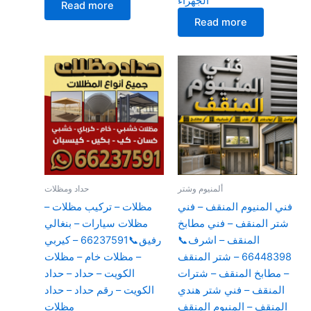
الجهراء
Read more
Read more
ألمنيوم وشتر
حداد ومظلات
فني المنيوم المنقف – فني
مظلات – تركيب مظلات –
شتر المنقف – فني مطابخ
مظلات سيارات – بنغالي
المنقف – اشرف📞
رفيق📞66237591 – كيربي
66448398 – شتر المنقف
– مظلات خام – مظلات
– مطابخ المنقف – شترات
الكويت – حداد – حداد
المنقف – فني شتر هندي
الكويت – رقم حداد – حداد
المنقف – المنيوم المنقف
مظلات