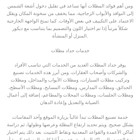
ومن أهم فوائد المظلات أنها تساعد في تقليل دخول أشعة الشمس
إلى النوافذ والأبواب الزجاجية، مما يخفف من سخونة المكان ويقلل
الاعتماد على التكييف في بعض الأوقات. كما تمنح الواجهة الخارجية
شكلاً مرتباً إذا تم اختيار اللون والتصميم بما يتناسب مع ديكور
المنزل أو المنشأة.
خدمات حداد مظلات
يوفر حداد المظلات العديد من الخدمات التي تناسب الأفراد
والشركات وأصحاب العقارات. ومن أبرز هذه الخدمات تصنيع
وتركيب مظلات السيارات، ومظلات الأبواب والمداخل، ومظلات
الحدائق، ومظلات المدارس، ومظلات المسابح، ومظلات الأسطح،
ومظلات الجلسات، ومظلات المحلات والمطاعم، إضافة إلى أعمال
الصيانة والتعديل وإعادة الدهان.
خدمة تصنيع المظلات تبدأ غالباً بزيارة الموقع وأخذ المقاسات
بشكل صحيح. ويتم تحديد ارتفاع المظلة وعرضها وطولها، ثم دراسة
أماكن الأعمدة والقواعد المعدنية ونقاط التثبيت. بعد ذلك يتم اختيار
نوع الحديد والسماكة المناسبة، خصوصاً إذا كانت المساحة كبيرة أو