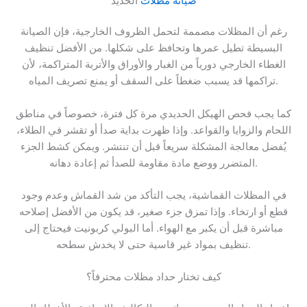
صيانة مظلات
الحديد
رغم أن المظلات مصممة لتحمل الظروف الخارجية، فإن الصيانة
البسيطة تطيل عمرها وتحافظ على شكلها. من الأفضل تنظيف
الغطاء الخارجي دورياً من الغبار والأوراق والأتربة المتراكمة، لأن
تراكمها قد يسبب ضغطاً على السقف أو يمنع تصريف المياه.
كما يجب فحص الهيكل الحديدي مرة كل فترة، خصوصاً في مناطق
اللحام والزوايا والقواعد. وإذا ظهرت بداية صدأ أو تقشر في الطلاء،
يُفضل معالجة المشكلة سريعاً قبل أن تنتشر. ويمكن كشط الجزء
المتضرر ووضع مادة مقاومة للصدأ ثم إعادة دهانه.
في المظلات القماشية، يجب التأكد من شد القماش وعدم وجود
قطع أو ارتخاء. وإذا تمزق جزء صغير، قد يكون من الأفضل إصلاحه
مباشرة قبل أن يكبر مع الهواء. أما البولي كربونيت فيحتاج إلى
تنظيف بمواد غير قاسية حتى لا يخدش سطحه.
كيف تختار حداد مظلات محترفاً؟