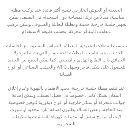
الحديقة أو الحوش الخارجي تصبح أكثر فائدة عند تركيب مظلة
مناسبة. فبدلاً من ترك المساحة دون استخدام في الصيف، يمكن
تجهيز جلسة خارجية جميلة ومظللة للعائلة والضيوف. ويمكن تركيب
مظلات ثابتة أو متحركة، بحسب طبيعة الاستخدام.
تتناسب المظلات الحديدية المغطاة بالقماش المشدود مع الجلسات
الحديثة، بينما تناسب المظلات الخشبية أو التي تشبه البرجولات
الحدائق ذات الطابع الهادئ والطبيعي. كما يمكن الدمج بين الحديد
والخشب الصناعي أو ألواح WPC للحصول على شكل فاخر وسهل
الصيانة.
عند تنفيذ مظلة جلسة خارجية، يجب الاهتمام بالتهوية وعدم إغلاق
المكان بشكل كامل، خصوصاً في فصل الصيف. ويمكن إضافة
جوانب متحركة أو ستائر خارجية أو ألواح ديكورية لتوفير خصوصية
عند الحاجة. وبعض العملاء يطلبون إضافة إنارة مخفية أو سبوت
لايت أو مراوح سقف أو تمديدات كهرباء للشاشات والمكيفات
الصحراوية.