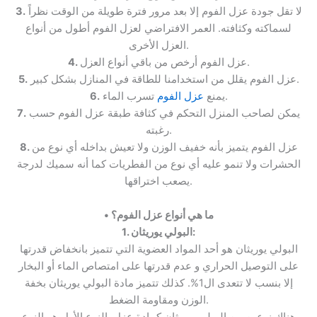
لا تقل جودة عزل الفوم إلا بعد مرور فترة طويلة من الوقت نظراً
3.
لسماكته وكثافته. العمر الافتراضي لعزل الفوم أطول من أنواع
العزل الأخرى.
عزل الفوم أرخص من باقي أنواع العزل.
4.
عزل الفوم يقلل من استخدامنا للطاقة في المنازل بشكل كبير.
5.
تسرب الماء.
يمنع
عزل الفوم
6.
يمكن لصاحب المنزل التحكم في كثافة طبقة عزل الفوم حسب
7.
رغبته.
عزل الفوم يتميز بأنه خفيف الوزن ولا تعيش بداخله أي نوع من
8.
الحشرات ولا تنمو عليه أي نوع من الفطريات كما أنه سميك لدرجة
يصعب اختراقها.
ما هي أنواع عزل الفوم؟
•
1. البولي يوريثان:
البولي يوريثان هو أحد المواد العضوية التي تتميز بانخفاض قدرتها
على التوصيل الحراري و عدم قدرتها على امتصاص الماء أو البخار
إلا بنسب لا تتعدى ال1%. كذلك تتميز مادة البولي يوريثان بخفة
الوزن ومقاومة الضغط.
هناك نوعين من البولي يوريثان كمادة عزل. النوع الأول هو النوع