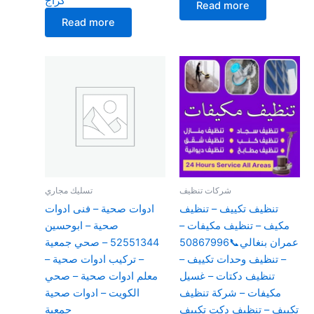
كراج
Read more
Read more
شركات تنظيف
تسليك مجاري
تنظيف تكييف – تنظيف
ادوات صحية – فنى ادوات
مكيف – تنظيف مكيفات –
صحية – ابوحسين
عمران بنغالي📞50867996
52551344 – صحي جمعية
– تنظيف وحدات تكييف –
– تركيب ادوات صحية –
تنظيف دكتات – غسيل
معلم ادوات صحية – صحي
مكيفات – شركة تنظيف
الكويت – ادوات صحية
تكييف – تنظيف دكت تكييف
جمعية